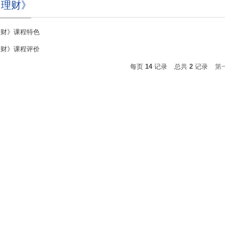
司理财》
理财》课程特色
理财》课程评价
每页
14
记录
总共
2
记录
第