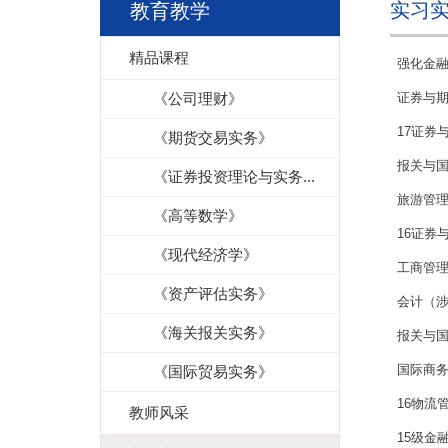
实习
教育教学
精品课程
强化金融
《公司理财》
证券与期
17证券
《期货交易实务》
报关与
《证券投资理论与实务...
旅游管
《高等数学》
16证券
《现代经济学》
工商管理
《资产评估实务》
会计（涉
《海关报关实务》
报关与
国际商务
《国际贸易实务》
16物流
教师风采
15级金