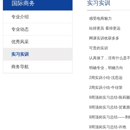
实习实训
国际商务
专业介绍
感受电商魅力
站得更高 看得更远
专业动态
网课实训收获多多
优秀风采
可贵的实训
实习实训
认真做了，没有什么是
商务导航
明确专业，明确方向
2周实训小结-沈思远
2周实训小结-牛佳荣
9周顶岗实习总结-陈莉颖
9周顶岗实习总结-贺素惠
9周顶岗实习总结——荆
9周顶岗实习总结-许艳