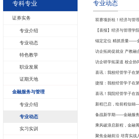
专业动态
专科专业
证券实务
双赛项折桂！经济与管理
专业介绍
【喜报】经济与管理学院学
锚定定位 精抓质量——
专业动态
访企拓岗促就业 产教融合
特色教学
访企研学拓渠道 校企协
职业发展
喜讯：我校经管学子在第十
证期天地
捷报：我校经管学子在第十
金融服务与管理
喜讯！我院经管学子在首届
专业介绍
新程已启，绘前程似锦——
备战新学期——金融服
专业动态
乘风破浪启新程，金融菁英
实习实训
聚焦金融前沿 培育实战